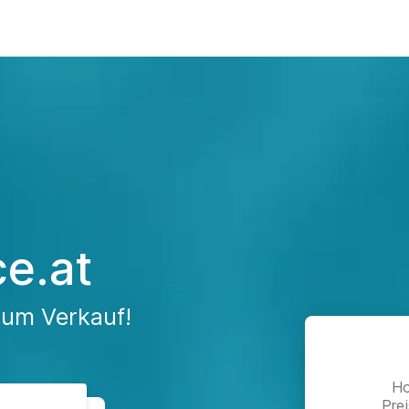
ce.at
zum Verkauf!
Ho
Pre