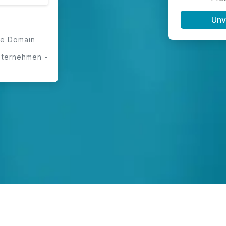
Unv
ge Domain
nternehmen -